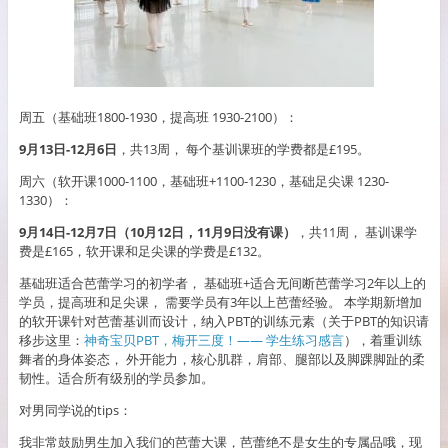
周五（基础班1800-1930，提高班 1930-2100）：
9月13日-12月6日
，共13周， 每个基训课班的学费都是£195。
周六（软开课1000-1100，基础班+1100-1230，基础足尖课 1230-
1330）：
9月14日-12月7日（10月12日，11月9日没有课）
，共11周， 基训课学
费是£165，软开课和足尖课的学费是£132。
基础班适合芭蕾学习的初学者， 基础班+适合无间断芭蕾学习2年以上的
学员，提高班和足尖课， 需要学员有3年以上芭蕾经验。 本学期新增加
的软开课针对芭蕾基训而设计，纳入PBT的训练元素（关于PBT的知识请
移步这里：
神奇宝贝PBT，梅开三度！—— 学生练习
感言
），着重训练
舞者的身体姿态， 外开能力，核心肌群，肩部、腿部以及脚踝脚趾的柔
韧性。适合所有级别的学员参加。
对男同学说的tips：
我非常鼓励男生加入我们的芭蕾大课，芭蕾绝不是女生的专属品哦，现