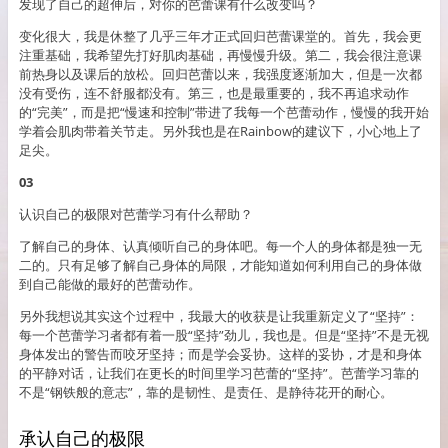
发现了自己的超伸后，对你的芭蕾课有什么改变吗？
变化很大，我是休整了几乎三年才正式回归芭蕾课堂的。首先，我会更
注重基础，我希望先打好肌肉基础，再慢慢升级。第二，我会很注意课
前热身以及课后的放松。回归芭蕾以来，我强度逐渐加大，但是一次都
没有受伤，连不舒服都没有。第三，也是最重要的，我不再追求动作
的“完美”，而是把“慢速和控制”带进了我每一个芭蕾动作，慢慢的我开始
学着会肌肉带着关节走。另外我也是在Rainbow的建议下，小心地上了
足尖。
03
认识自己的极限对芭蕾学习有什么帮助？
了解自己的身体、认真倾听自己的身体吧。每一个人的身体都是独一无
二的。只有足够了解自己身体的局限，才能知道如何利用自己的身体做
到自己能做的最好的芭蕾动作。
另外我想说其实这个过程中，我最大的收获是让我重新定义了“坚持”：
每一个芭蕾学习者都有着一股“坚持”劲儿，我也是。但是“坚持”不是无视
身体发出的警告而咬牙坚持；而是学会妥协。这样的妥协，才是和身体
的平静对话，让我们在更长的时间里学习芭蕾的“坚持”。芭蕾学习靠的
不是“钢铁般的意志”，靠的是韧性、是责任、是静待花开的耐心。
承认自己的极限