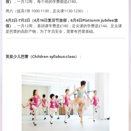
假）
，一共12周， 每个班的学费都是£180。
周六（提高1班 1000-1130，足尖课1130-1230）：
4月2日-7月2日（4月16日复活节放假，6月4日Platiunm Jubilee放
假）
，一共12周， 基训课学费是£180，足尖课的学费是£144。足尖课
是芭蕾的高阶产物，为了学员安全，需要有芭蕾基础。
英皇少儿芭蕾（Children syllabus-class）
：