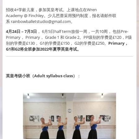
招收4+学龄儿童，参加英皇考试。上课地点在Wren
Academy @ Finchley。少儿芭蕾采用预约制度，报名请邮件联
系 rainbowballetstudio@gmail.com。
4月24日 – 7月3日
， 6月5日half term放假一周，一共10周， 包括Pre-
Primary， Primary， Grade 1 和 Grade 2。PP级别的学费是£120，P级
别的学费是£130， G1的学费是£150， G2的学费是£250。
P
rimary，
G1和G2将全班参加2022年夏季英皇考试。
英皇考级小班（Adult syllabus class）
：