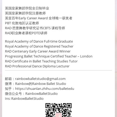
英国皇家舞蹈学院全日制毕业
英国皇家舞蹈学院注册教师
英皇百年Early Career Award 全球唯一获奖者
PBT 伦敦地区认证教师
RAD 芭蕾舞教学研究证书CBTS 课程导师
RAD职业舞者课程PDTD讲师
Royal Academy of Dance Full-time Graduate
Royal Academy of Dance Registered Teacher
RAD Centenary Early Career Award Winner
Progressing Ballet Technique Certified Teacher – London
RAD Certificate in Ballet Teaching Studies Tutor
RAD Professional Dance Diploma Lecturer
邮箱：rainbowballetstudio@gmail.com
微博：Rainbow的Rainbow Ballet Studio
知乎：https://zhuanlan.zhihu.com/balletedu
微信公众号：RainbowBalletStudio
Ins: RainbowBalletStudio