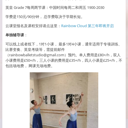
英皇 Grade 7每周两节课：中国时间每周二和周五 1900-2030
学费是150元/90分钟， 总学费取决于学期长短。
云课堂报名及课程安排请点这里：
Rainbow Cloud 第三年即将开启
单独辅导课
：
可以线上或者线下，1对1小课， 最多1对4小课，通常适用于专项训练、
比赛变奏、英皇考级等，需提前邮件
（rainbowballetstudio@gmail.com）预约。单人费用是£80+/h，双人
小课费用是£50+/h，三人小课的费用是£35+/h，四人小课是£25+/h，不
包括场地费， 网课无场地费。