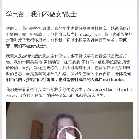
学芭蕾，我们不做女“战士”
这两天，我带病坚持教课。我的学生也是好友喳喳揶揄我，她说我自己
不赞同人家当钢铁战士，但是自己却当起了Lady Iron。我们这番简单的
对话引发了我很多思考，也是我一直以来想要告诉芭蕾学生的：
学芭
蕾，我们不做女“战士”。
我素来反感钢铁般的意志这种说法，也不赞成学习芭蕾必须是做苦行
僧。我们一同美美地“罗袖动香，红蕖袅袅”不好吗？谁说学芭蕾必须苦
哈哈的。当然，功还是要练的，只不过得有个度，芭蕾的功不是靠钢铁
般的意志，而是蒲草韧如丝的品格。所以学芭蕾的小伙伴们，
身体是你
们自己的，少给自己打鸡血，也对给你打鸡血的人说声no thanks。
我们先来看看今年英皇百年校庆颁奖访谈中， Advocacy Dance Teacher
Award （宣传大使奖）的获得者Sarah Platt是怎么说的。
Video
Player