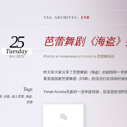
TAG ARCHIVES:
ENB
25
芭蕾舞剧《海盗》
Tuesday
Aug 2015
Posted
by
rainbowballetstudio
in
芭蕾舞知识
昨天和大家分享了芭蕾舞剧《海盗》的剧情和一些精彩
看英国国家芭蕾舞团（ENB）的演员们在排练时候
Tags
Yonah Acosta无敌的一连串旋转跳，应该是扮演阿
B
,
伦敦
,
成人芭蕾
,
海盗
,
芭蕾