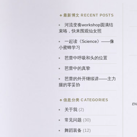
最新博文 RECENT POSTS
河流变奏workshop圆满结
束咯，快来围观仙女照
一起读《Science》——像
小蜜蜂学习
芭蕾中呼吸和头的位置
芭蕾中的真挚
芭蕾的外开继续讲——主力
腿的零妥协
信息分类 CATEGORIES
EN
关于我
(2)
常见问题
(30)
舞蹈装备
(12)