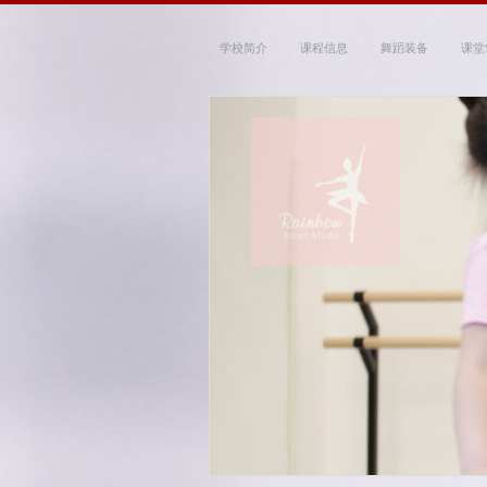
学校简介
课程信息
舞蹈装备
课堂
Rainbow Ballet
~ 带你走进优雅