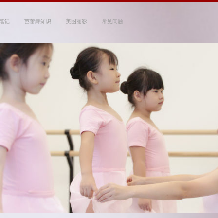
笔记
芭蕾舞知识
美图丽影
常见问题
 Studio