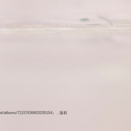
lballet/albums/72157636602035154），版权