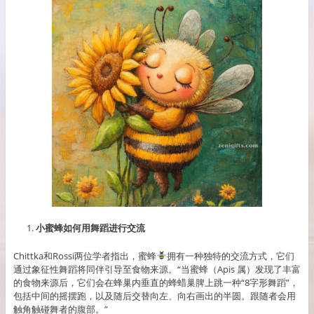
小蜜蜂如何用舞蹈进行交流
Chittka和Rossi两位学者指出，蜜蜂
拥有一种独特的交流方式，它们
通过象征性舞蹈将同伴引导至食物来源。“当蜜蜂（Apis 属）发现了丰富
的食物来源后，它们会在蜂巢内垂直的蜂蜡巢脾上跳一种“8字形舞蹈”，
包括中间的摇摆跑，以及随后交替向左、向右画出的半圆。跟随者会用
触角触碰舞者的腹部。”