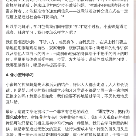
蜜蜂的舞蹈后，并未出现方向定位不准等问题。“蜜蜂必须先观察经验丰
富的舞者，才能精准地传递空间信息——这意味着这种交流方式在一定
程度上是通过社会学习获得的。”
4
所以学习舞蹈，学习芭蕾我们同样需要“学习”这个过程。小蜜蜂是通过
观察、触碰学习，我们要怎么样学习呢？
我们要“眼观六路，耳听八方，感受身体，自我反思”。在课上我们要主
动地使用眼睛观察自己，观察老师，观察其他同学；听老师的动作讲解
以及给他人或自己的纠正；当老师触碰你的身体给予手把手的纠正的时
候，尽量用肢体去感受空间、位置、发力等等；课后养成反思的习惯，
我哪里做得好，哪里有待提高等等。
4. 像小蜜蜂学习
小蜜蜂的摇摆舞是先天和后天的结合，好比人人都会走路，人人都会说
话，但是婴儿时期的我们蹒跚学步和牙牙学语不都是父母一遍一遍地纠
正换来的吗！舞蹈亦是如此，我们需要不停地通过学习，不厌其烦地反
复纠错。
最后，这篇文章还提出了一个非常有意思的观点——“
通过学习，把行为
固化成本能
”。蜜蜂
的复杂行为并非完全先天，我们今天观察到的蜜蜂
舞蹈可能只是它们祖先最初学习行为的一种延续。我们在学习舞蹈的时
候，就是希望通过无数次的重复，让行为变成本能：转圈的留头甩头是
本能，脚一离开地面就要绷脚是本能，重心如何摆放是本能，手指手型