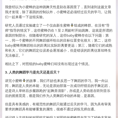
我曾经以为小蜜蜂的这种跳舞天性是刻在基因里了，直到读到这篇文章
我才发现，除了基因的控制以外，小蜜蜂还必须经过后天的学习。让我
们一起来看一下这组实验。
研究人员通过实验建立了一个仅由新生蜜蜂
组成的蜂群。在没有“导
师”指导的情况下，这些蜜蜂仍在 1 至 2 周龄时开始跳舞。这就是所谓的
基因控制部分。但随着研究的深入，这些baby蜜蜂存在以下问题：第
一，同一个蜜蜂的不同舞蹈循环给出的目标位置变化很大；第二，这些
baby蜜蜂用舞蹈给出的距离比实际距离要更远；第三，随着它们的成熟
和长大，它们的舞蹈定位误差会逐渐减小，但是错误的距离估算却终生
无法修正。
3
相比之下，对照组的baby蜜蜂们却没有出现过这个情况。
3. 人类的舞蹈学习是先天还是后天？
讲完小蜜蜂
的故事，我们不妨也来反思一下舞蹈的学习。我一向认
同，舞蹈是人类的本能，无论是原始部落一次成功狩猎后的手舞足蹈，
还是诗人举杯后步履踉跄的“起舞弄清影”，亦或是人类幼崽在听到音乐
后的摇摇晃晃，都是我们作为人类舞蹈冲动的本能，是基因。
但是具有美感的，有规范性的舞蹈只能通过后天的学习。因为具有审美
要求的舞蹈具有能够重复的属性，很难不通过训练无师自通。
还记得上文提到的对照组实验吗？对照组的蜜蜂群在学习了经验丰富的