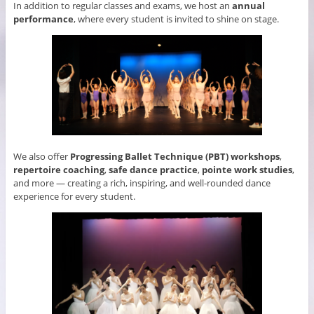
In addition to regular classes and exams, we host an
annual
performance
, where every student is invited to shine on stage.
We also offer
Progressing Ballet Technique (PBT) workshops
,
repertoire coaching
,
safe dance practice
,
pointe work studies
,
and more — creating a rich, inspiring, and well-rounded dance
experience for every student.