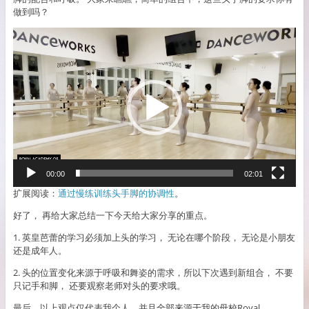
做到吗？
Video
Player
00:00
02:01
扩展阅读：
通过慢练训练头手脚的协调性
。
好了， 再给大家总结一下今天给大家分享的重点。
1. 英皇芭蕾的学习必须加上头的学习， 无论在哪个阶段， 无论是小朋友
还是成年人。
2. 头的位置变化来源于呼吸和舞姿的需求，所以下次遇到新组合， 不要
只记手和脚， 还要观察老师对头的要求哦。
最后，以上观点仅代表我个人，并且全部来源于我的母校Royal