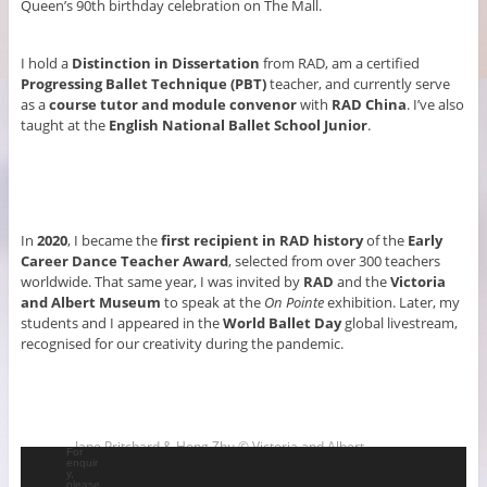
Queen’s 90th birthday celebration on The Mall.
I hold a
Distinction in Dissertation
from RAD, am a certified
Progressing Ballet Technique (PBT)
teacher, and currently serve
as a
course tutor and module convenor
with
RAD China
. I’ve also
taught at the
English National Ballet School Junior
.
In
2020
, I became the
first recipient in RAD history
of the
Early
Career Dance Teacher Award
, selected from over 300 teachers
worldwide. That same year, I was invited by
RAD
and the
Victoria
and Albert Museum
to speak at the
On Pointe
exhibition. Later, my
students and I appeared in the
World Ballet Day
global livestream,
recognised for our creativity during the pandemic.
Jane Pritchard & Hong Zhu © Victoria and Albert
I hope
For
my
enquir
Museum. London
studen
y,
ts
please