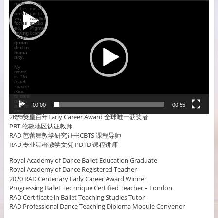
grow
email
This is our Wechat Page in Chinese (微信公众号)
Video
Video
to be
me at
creati
rainbo
Player
Player
ve,
wballet
focus
studio
ed,
@gmai
loving
l.com
,
and
groun
ded in
huma
nity
.
My
motto
Hong Zhu
is:
“To
(BABE, LRAD, RAD RTS, MA)
teach
someti
mes,
to care
英国皇家舞蹈学院全日制芭蕾舞教育毕业
often,
00:00
00:00
00:55
03:11
and to
英国皇家舞蹈学院注册教师
love
2020英皇百年Early Career Award 全球唯一获奖者
always
.”
PBT 伦敦地区认证教师
RAD 芭蕾舞教学研究证书CBTS 课程导师
RAD 专业舞者教学文凭 PDTD 课程讲师
Royal Academy of Dance Ballet Education Graduate
Royal Academy of Dance Registered Teacher
2020 RAD Centenary Early Career Award Winner
Progressing Ballet Technique Certified Teacher – London
RAD Certificate in Ballet Teaching Studies Tutor
RAD Professional Dance Teaching Diploma Module Convenor