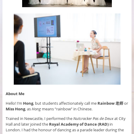
About Me
Hello! I’m
Hong
, but students affectionately call me
Rainbow 老师
or
Miss Hong
, as
Hong
means “rainbow” in Chinese.
Trained in Newcastle, I performed the
Nutcracker Pas de Deux
at City
Hall and later joined the
Royal Academy of Dance (RAD)
in
London. I had the honour of dancing as a parade leader during the