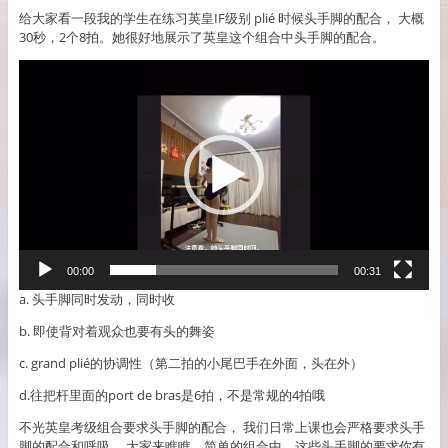
给大家看一段我的学生在练习英皇IF级别 plié 时候头手脚的配合， 大概
30秒，2个8拍。她很好地展示了英皇这个组合中头手脚的配合。
Video
Player
00:00
00:31
a. 头手脚同时发动，同时收
b. 即使背对着观众也要有头的舞姿
c. grand plié的协调性（第二拍的小尾巴手在外面，头在外）
d.往把杆里面的port de bras是6拍，不是常规的4拍哦
不光英皇考级组合要求头手脚的配合， 我们日常上课也会严格要求头手
脚的配合和呼吸。 大家来瞧瞧，简单的组合中，这些头手脚的要求你有