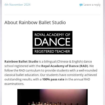
4th November 2024
Leave a reply
About Rainbow Ballet Studio
Rainbow Ballet Studio
is a bilingual (Chinese & English) dance
school registered with the
Royal Academy of Dance (RAD)
. We
follow the RAD curriculum to provide students with a well-rounded
classical ballet education. Our students have consistently achieved
outstanding results, with a
100% pass rate
in the annual RAD
examinations.