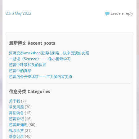
23rd May 2022
Leave a reply
最新博文 Recent posts
河流变奏workshop圆满结束咯，快来围观仙女照
一起读《Science》——像小蜜蜂学习
芭蕾中呼吸和头的位置
芭蕾中的真挚
芭蕾的外开继续讲——主力腿的零妥协
信息分类 Categories
关于我
(2)
常见问题
(30)
舞蹈装备
(12)
芭蕾杂记
(16)
芭蕾舞知识
(86)
视频欣赏
(21)
课堂记录
(46)