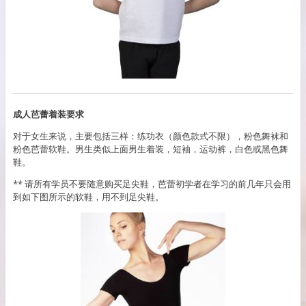
成人芭蕾着装要求
对于女生来说，主要包括三样：练功衣（颜色款式不限），粉色舞袜和
粉色芭蕾软鞋。男生类似上面男生着装，短袖，运动裤，白色或黑色舞
鞋。
** 请所有学员不要随意购买足尖鞋，芭蕾初学者在学习的前几年只会用
到如下图所示的软鞋，用不到足尖鞋。