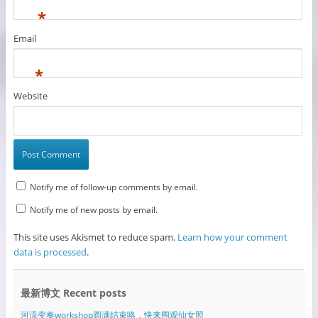
*
Email
*
Website
Notify me of follow-up comments by email.
Notify me of new posts by email.
This site uses Akismet to reduce spam.
Learn how your comment
data is processed
.
最新博文 Recent posts
河流变奏workshop圆满结束咯，快来围观仙女照