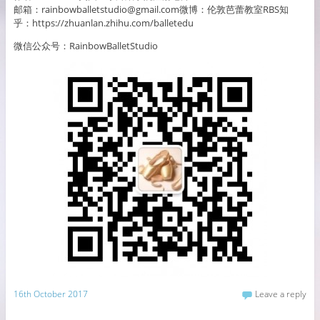
邮箱：rainbowballetstudio@gmail.com
微博：伦敦芭蕾教室RBS知
乎：https://zhuanlan.zhihu.com/balletedu
微信公众号：RainbowBalletStudio
16th October 2017
Leave a reply