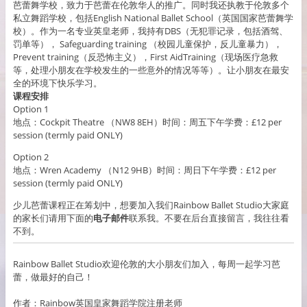
芭蕾舞学校，致力于芭蕾在伦敦华人的推广。同时我还执教于伦敦多个
私立舞蹈学校，包括English National Ballet School（英国国家芭蕾舞学
校）。作为一名专业英皇老师，我持有DBS（无犯罪记录，包括酒驾、
罚单等）， Safeguarding training （校园儿童保护，反儿童暴力），
Prevent training（反恐怖主义），First AidTraining（现场医疗急救
等，处理小朋友在学校发生的一些意外的情况等等）。让小朋友在最安
全的环境下快乐学习。
课程安排
Option 1
地点：Cockpit Theatre （NW8 8EH）时间：周五下午学费：£12 per
session (termly paid ONLY)
Option 2
地点：Wren Academy （N12 9HB）时间：周日下午学费：£12 per
session (termly paid ONLY)
少儿芭蕾课程正在筹划中，想要加入我们Rainbow Ballet Studio大家庭
的家长们请用下面的
电子邮件
联系我。不要在后台直接留言，我往往看
不到。
Rainbow Ballet Studio欢迎伦敦的大小朋友们加入，每周一起学习芭
蕾，做最好的自己！
作者：Rainbow英国皇家舞蹈学院注册老师