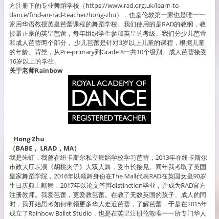
方注册下的专业舞蹈学校（https://www.rad.org.uk/learn-to-
dance/find-an-rad-teacher/hong-zhu），也是伦敦第一家也是唯一一
家用华语教授英皇芭蕾课程的舞蹈学校。我们使用的是RAD的教纲，教
授最正宗的英皇芭蕾，每年组织学生参加英皇的考级。我们分少儿芭蕾
和成人芭蕾两个部分， 少儿芭蕾是针对3岁以上儿童的课程，根据儿童
的年龄、背景，从Pre-primary到Grade 8一共10个级别。成人芭蕾接受
16岁以上的学生。
关于老师Rainbow
Hong Zhu
（BABE， LRAD，MA）
我是朱虹，我曾在纽卡斯尔私立舞蹈学校学习芭蕾，2013年在纽卡斯尔
市政大厅表演《胡桃夹子》大双人舞，受市长接见。同年我考取了英国
皇家舞蹈学院，2016年以领舞身份在The Mall代表RAD在英国女皇90岁
生日庆典上献舞，2017年以论文答辩distinction毕业，并成为RAD官方
注册教师。我爱芭蕾，更爱教芭蕾。在教了无数英国的孩子、成人的同
时，我开始思考如何带领更多华人走近芭蕾，了解芭蕾，于是在2015年
成立了Rainbow Ballet Studio，也是在英皇注册伦敦唯一一所专门华人