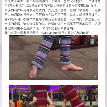
首先所有学生，家长都必须明白一个道理：芭蕾没有捷径。一个动作练
习1万次和练习10次是会有质的区别，当然前提是一定要用对的方法。
错误的动作练习再多还是错的。尤其是小朋友，基础非常重要，一定要
明白老师说的是什么，用正确的方法学习芭蕾。其次，就是反复练习。
那到底练习什么呢？学生经常说我记不住组合，没有时间，家里有没有
合适的音乐。这些统统是借口。芭蕾的练习永远离不开擦地和蹲，这些
基础练习也不会受到场地，时间等其他因素的影响。
我们来看一看世界芭蕾日Royal Ballet的演员们是怎么练习的吧。