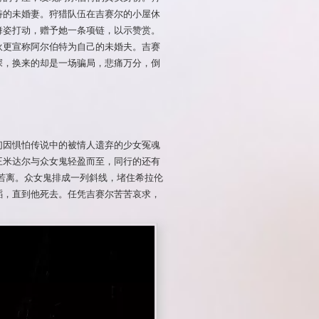
特的未婚妻。狩猎队伍在吉赛尔的小屋休
舞姿打动，赠予她一条项链，以示赞赏。
狄更宣称阿尔伯特为自己的未婚夫。吉赛
深，换来的却是一场骗局，悲痛万分，倒
们因惧怕传说中的被情人遗弃的少女冤魂
王米达尔与众女鬼轻盈而至，同行的还有
若离。众女鬼排成一列斜线，堵住希拉伦
蹈，直到他死去。任凭吉赛尔苦苦哀求，