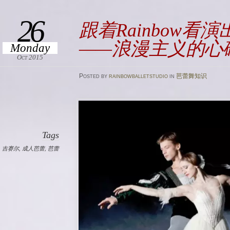
26
跟着Rainbow看
——浪漫主义的心
Monday
Oct 2015
Posted
by
rainbowballetstudio
in
芭蕾舞知识
Tags
,
吉赛尔
,
成人芭蕾
,
芭蕾