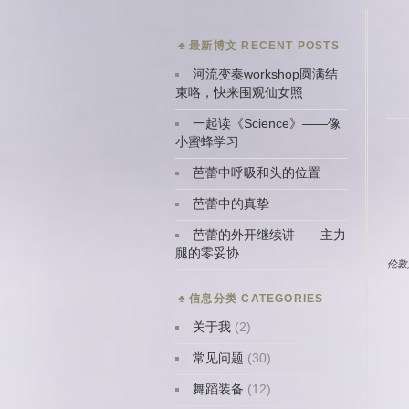
最新博文 RECENT POSTS
河流变奏workshop圆满结
束咯，快来围观仙女照
一起读《Science》——像
小蜜蜂学习
芭蕾中呼吸和头的位置
芭蕾中的真挚
芭蕾的外开继续讲——主力
腿的零妥协
伦敦
信息分类 CATEGORIES
关于我
(2)
常见问题
(30)
舞蹈装备
(12)