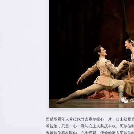
而猎场看守人希拉伦对吉赛尔痴心一片，却未获垂
希拉伦，只是一心一意与心上人共庆丰收。阿尔伯
敌希拉伦看在眼内，心生怀疑，便偷偷潜入阿尔伯