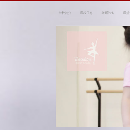
学校简介
课程信息
舞蹈装备
课堂
Rainbow Ballet
~ 带你走进优雅