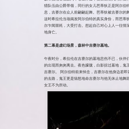
猎队伍由公爵带领，同行的女儿芭蒂狄正是阿尔伯
息，吉赛尔在众人前翩翩起舞。芭蒂狄被吉赛尔的
这时希拉伦当场揭发阿尔伯特的真实身份，而芭蒂
尔乍闻噩耗，大受打击。想起自己对心上人一往情
地身亡。
第二幕是虚幻场景，森林中吉赛尔墓地。
午夜时分，希拉伦在吉赛尔的墓地悲伤不已，伙伴
的出现而匆匆离去。夜色朦胧，白影掠过墓地，鬼
吉赛尔。 阿尔伯特前来悼念，吉赛尔在他身边若即
的去路，鬼王更是恼怒地命吉赛尔与他无休止地舞
女王不为所动。