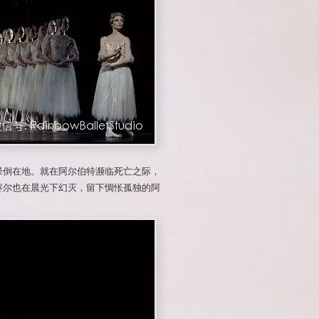
晕倒在地。就在阿尔伯特濒临死亡之际，
赛尔也在晨光下幻灭，留下惆怅孤独的阿
。