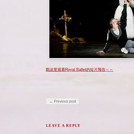
戳这里观看Royal Ballet的短片预告～～
Post navigation
← Previous post
LEAVE A REPLY