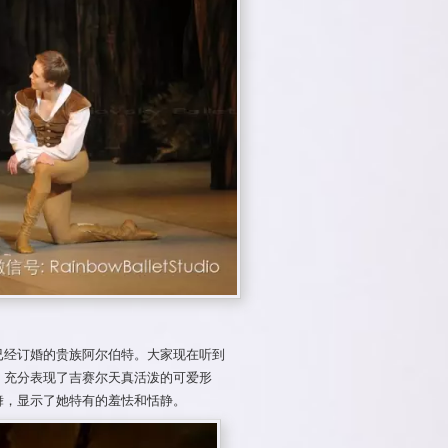
已经订婚的贵族阿尔伯特。大家现在听到
，充分表现了吉赛尔天真活泼的可爱形
舞，显示了她特有的羞怯和恬静。