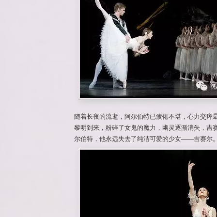
随着长夜的流逝，阿尔伯特已疲倦不堪，心力交瘁
黎明到来，粉碎了女鬼的魔力，幽灵逐渐消失，吉
尔伯特，他永远失去了纯洁可爱的少女——吉赛尔