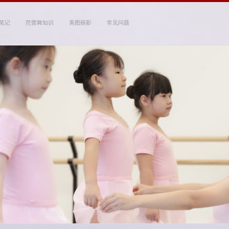
笔记
芭蕾舞知识
美图丽影
常见问题
 Studio