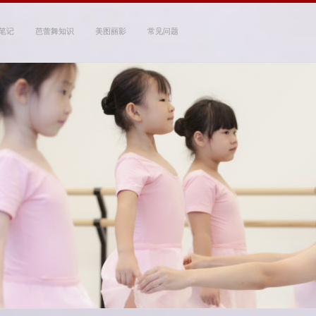
笔记
芭蕾舞知识
美图丽影
常见问题
 Studio