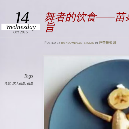
14
舞者的饮食——苗
旨
Wednesday
Oct 2015
Posted
by
rainbowballetstudio
in
芭蕾舞知识
Tags
伦敦
,
成人芭蕾
,
芭蕾