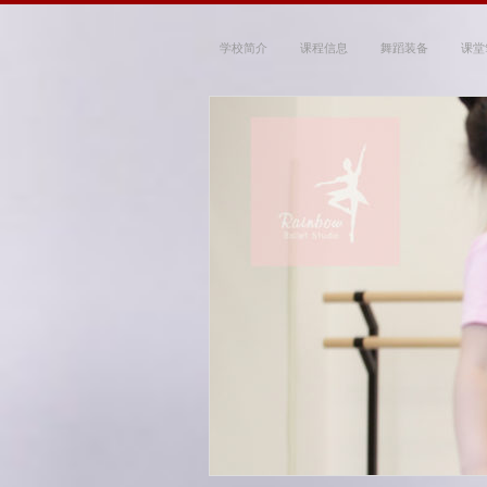
学校简介
课程信息
舞蹈装备
课堂
Rainbow Ballet
~ 带你走进优雅