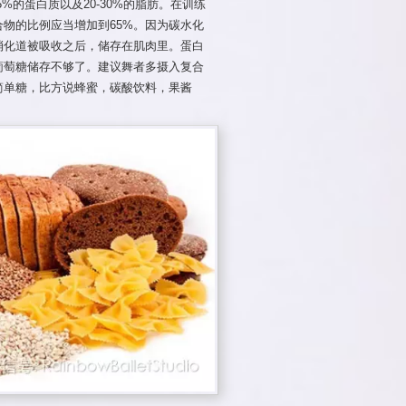
5%的蛋白质以及20-30%的脂肪。在训练
物的比例应当增加到65%。因为碳水化
消化道被吸收之后，储存在肌肉里。蛋白
葡萄糖储存不够了。建议舞者多摄入复合
简单糖，比方说蜂蜜，碳酸饮料，果酱