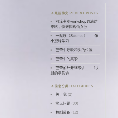
最新博文 RECENT POSTS
河流变奏workshop圆满结
束咯，快来围观仙女照
一起读《Science》——像
小蜜蜂学习
芭蕾中呼吸和头的位置
芭蕾中的真挚
芭蕾的外开继续讲——主力
腿的零妥协
信息分类 CATEGORIES
关于我
(2)
常见问题
(30)
舞蹈装备
(12)