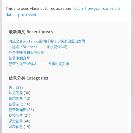
This site uses Akismet to reduce spam.
Learn how your comment
data is processed
.
最新博文 Recent posts
河流变奏workshop圆满结束咯，快来围观仙女照
一起读《Science》——像小蜜蜂学习
芭蕾中呼吸和头的位置
芭蕾中的真挚
芭蕾的外开继续讲——主力腿的零妥协
信息分类 Categories
关于我
(2)
常见问题
(30)
舞蹈装备
(12)
芭蕾杂记
(16)
芭蕾舞知识
(86)
视频欣赏
(21)
课堂记录
(46)
课程信息
(19)