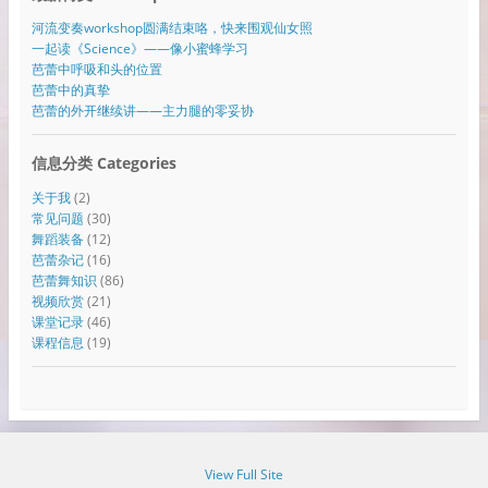
河流变奏workshop圆满结束咯，快来围观仙女照
一起读《Science》——像小蜜蜂学习
芭蕾中呼吸和头的位置
芭蕾中的真挚
芭蕾的外开继续讲——主力腿的零妥协
信息分类 Categories
关于我
(2)
常见问题
(30)
舞蹈装备
(12)
芭蕾杂记
(16)
芭蕾舞知识
(86)
视频欣赏
(21)
课堂记录
(46)
课程信息
(19)
View Full Site