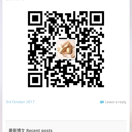
3rd October 2017
Leave a reply
最新博文 Recent posts