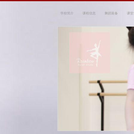
学校简介
课程信息
舞蹈装备
课堂
Rainbow Ballet
~ 带你走进优雅