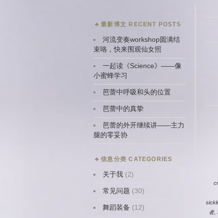
最新博文 RECENT POSTS
河流变奏workshop圆满结
束咯，快来围观仙女照
一起读《Science》——像
小蜜蜂学习
芭蕾中呼吸和头的位置
芭蕾中的真挚
芭蕾的外开继续讲——主力
腿的零妥协
信息分类 CATEGORIES
关于我
(2)
c
常见问题
(30)
sickl
舞蹈装备
(12)
者
,