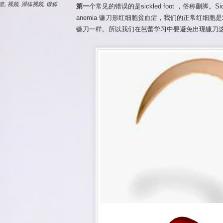
皇
,
视频
,
跟练视频
,
锻炼
第一
个常见的错误的是sickled foot ，俗称蒯脚。Si
anemia 镰刀形红细胞贫血症，我们的正常红细
镰刀一样。所以我们在芭蕾学习中要避免出现镰刀