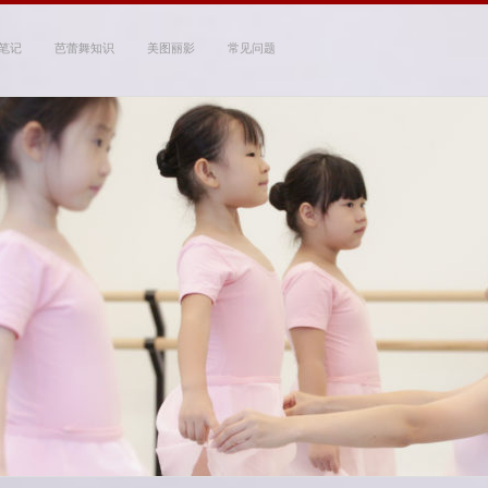
笔记
芭蕾舞知识
美图丽影
常见问题
 Studio