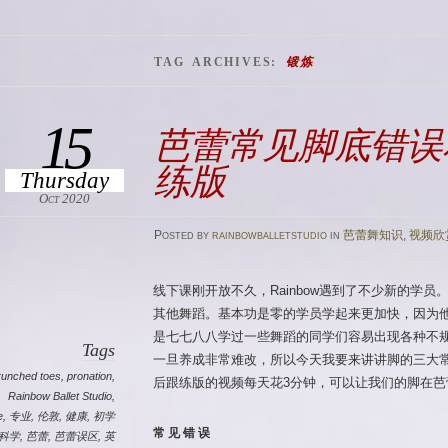
TAG ARCHIVES:
锻炼
15
芭蕾常见脚底错误和
练版
Thursday
Oct 2020
Posted
by
rainbowballetstudio
in
芭蕾舞知识
,
视频欣
线下课刚开放不久，Rainbow遇到了不少新的学
其他舞蹈。基本功是零的学员学起来更加快，因为
是七七八八学过一些舞蹈的同学们容易出现各种不
Tags
一旦养成非常难改，所以今天我要来讲讲脚的三大
runched toes
,
pronation
,
后跟练版的视频每天花3分钟，可以让我们的脚在芭
Rainbow Ballet Studio
,
e
,
专业
,
伦敦
,
健康
,
初学
常 见 错 误
科学
,
芭蕾
,
芭蕾误区
,
英