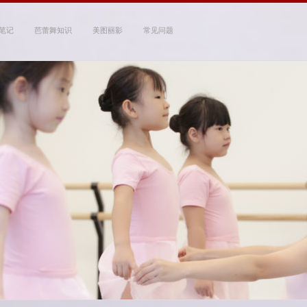
笔记
芭蕾舞知识
美图丽影
常见问题
 Studio