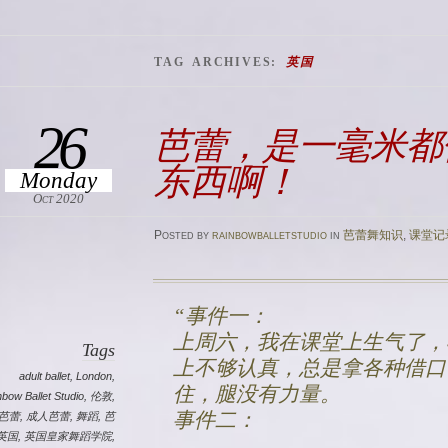
TAG ARCHIVES:
英国
26
芭蕾，是一毫米都
东西啊！
Monday
Oct 2020
Posted
by
rainbowballetstudio
in
芭蕾舞知识
,
课堂记
事件一：
上周六，我在课堂上生气了，
Tags
上不够认真，总是拿各种借口
adult ballet
,
London
,
住，腿没有力量。
nbow Ballet Studio
,
伦敦
,
事件二：
芭蕾
,
成人芭蕾
,
舞蹈
,
芭
英国
,
英国皇家舞蹈学院
,