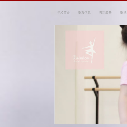
学校简介
课程信息
舞蹈装备
课堂
Rainbow Ballet
~ 带你走进优雅