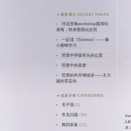
最新博文 RECENT POSTS
河流变奏workshop圆满结
束咯，快来围观仙女照
一起读《Science》——像
小蜜蜂学习
芭蕾中呼吸和头的位置
芭蕾中的真挚
芭蕾的外开继续讲——主力
腿的零妥协
信息分类 CATEGORIES
关于我
(2)
常见问题
(30)
Rai
儿童
舞蹈装备
(12)
蕾
,