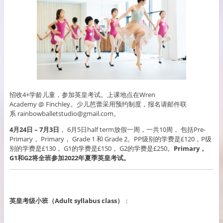
招收4+学龄儿童，参加英皇考试。上课地点在Wren
Academy @ Finchley。少儿芭蕾采用预约制度，报名请邮件联
系 rainbowballetstudio@gmail.com。
4月24日 – 7月3日
， 6月5日half term放假一周，一共10周， 包括Pre-
Primary， Primary， Grade 1 和 Grade 2。PP级别的学费是£120，P级
别的学费是£130， G1的学费是£150， G2的学费是£250。
P
rimary，
G1和G2将全班参加2022年夏季英皇考试。
英皇考级小班（Adult syllabus class）
：