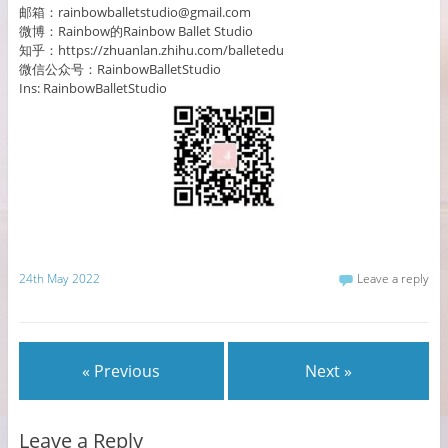
邮箱：rainbowballetstudio@gmail.com
微博：Rainbow的Rainbow Ballet Studio
知乎：https://zhuanlan.zhihu.com/balletedu
微信公众号：RainbowBalletStudio
Ins: RainbowBalletStudio
24th May 2022
Leave a reply
« Previous
Next »
Leave a Reply