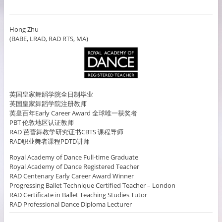
Hong Zhu
(BABE, LRAD, RAD RTS, MA)
英国皇家舞蹈学院全日制毕业
英国皇家舞蹈学院注册教师
英皇百年Early Career Award 全球唯一获奖者
PBT 伦敦地区认证教师
RAD 芭蕾舞教学研究证书CBTS 课程导师
RAD职业舞者课程PDTD讲师
Royal Academy of Dance Full-time Graduate
Royal Academy of Dance Registered Teacher
RAD Centenary Early Career Award Winner
Progressing Ballet Technique Certified Teacher – London
RAD Certificate in Ballet Teaching Studies Tutor
RAD Professional Dance Diploma Lecturer